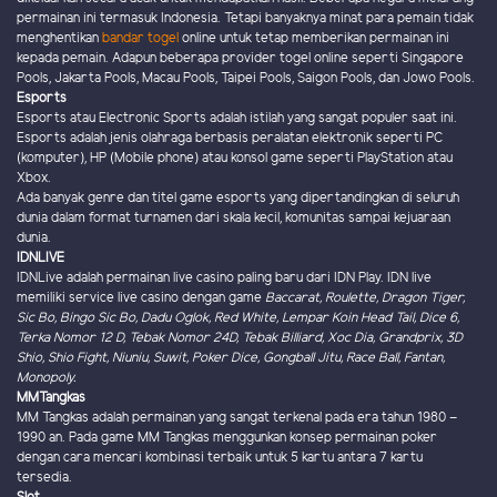
permainan ini termasuk Indonesia. Tetapi banyaknya minat para pemain tidak
menghentikan
bandar togel
online untuk tetap memberikan permainan ini
kepada pemain. Adapun beberapa provider togel online seperti Singapore
Pools, Jakarta Pools, Macau Pools, Taipei Pools, Saigon Pools, dan Jowo Pools.
Esports
Esports atau Electronic Sports adalah istilah yang sangat populer saat ini.
Esports adalah jenis olahraga berbasis peralatan elektronik seperti PC
(komputer), HP (Mobile phone) atau konsol game seperti PlayStation atau
Xbox.
Ada banyak genre dan titel game esports yang dipertandingkan di seluruh
dunia dalam format turnamen dari skala kecil, komunitas sampai kejuaraan
dunia.
IDNLIVE
IDNLive adalah permainan live casino paling baru dari IDN Play. IDN live
memiliki service live casino dengan game
Baccarat, Roulette, Dragon Tiger,
Sic Bo, Bingo Sic Bo, Dadu Oglok, Red White, Lempar Koin Head Tail, Dice 6,
Terka Nomor 12 D, Tebak Nomor 24D, Tebak Billiard, Xoc Dia, Grandprix, 3D
Shio, Shio Fight, Niuniu, Suwit, Poker Dice, Gongball Jitu, Race Ball, Fantan,
Monopoly.
MMTangkas
MM Tangkas adalah permainan yang sangat terkenal pada era tahun 1980 –
1990 an. Pada game MM Tangkas menggunkan konsep permainan poker
dengan cara mencari kombinasi terbaik untuk 5 kartu antara 7 kartu
tersedia.