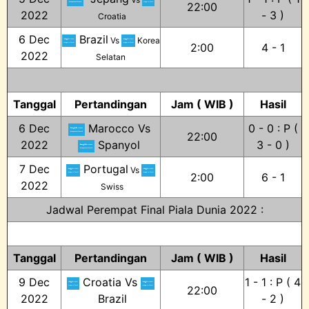
22:00
2022
- 3 )
Croatia
6 Dec
Brazil
Vs
Korea
2:00
4 - 1
2022
Selatan
Tanggal
Pertandingan
Jam ( WIB )
Hasil
6 Dec
Marocco Vs
0 - 0 : P (
22:00
2022
Spanyol
3 - 0 )
7 Dec
Portugal
Vs
2:00
6 - 1
2022
Swiss
Jadwal Perempat Final Piala Dunia 2022 :
Tanggal
Pertandingan
Jam ( WIB )
Hasil
9 Dec
Croatia Vs
1 - 1 : P ( 4
22:00
2022
Brazil
- 2 )