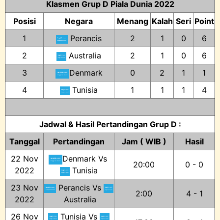
Klasmen Grup D Piala Dunia 2022
Posisi
Negara
Menang
Kalah
Seri
Point
1
Perancis
2
1
0
6
2
Australia
2
1
0
6
3
Denmark
0
2
1
1
4
Tunisia
1
1
1
4
Jadwal & Hasil Pertandingan Grup D :
Tanggal
Pertandingan
Jam ( WIB )
Hasil
22 Nov
Denmark Vs
20:00
0 - 0
2022
Tunisia
23 Nov
Perancis Vs
2:00
4 - 1
2022
Australia
26 Nov
Tunisia Vs