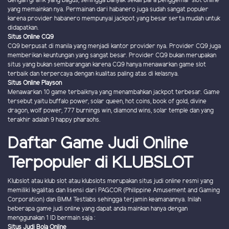
dengan grafik yang bagus, sehingga banyak sekali para penggemar slot online
yang memainkan nya. Permainan dari habanero juga sudah sangat populer
karena provider habanero mempunyai jackpot yang besar serta mudah untuk
didapatkan.
Situs Online CQ9
CQ9 berpusat di manila yang menjadi kantor provider nya. Provider CQ9 juga
memberikan keuntungan yang sangat besar. Provider CQ9 bukan merupakan
situs yang bukan sembarangan karena CQ9 hanya menawarkan game slot
terbaik dan terpercaya dengan kualitas paling atas di kelasnya.
Situs Online Playson
Menawarkan 10 game terbaiknya yang menambahkan jackpot terbesar. Game
tersebut yaitu buffalo power, solar queen, hot coins, book of gold, divine
dragon, wolf power, 777 burnings win, diamond wins, solar temple dan yang
terakhir adalah 9 happy pharaohs.
Daftar Game Judi Online
Terpopuler di KLUBSLOT
Klubslot atau klub slot atau klubslots merupakan situs judi online resmi yang
memiliki legalitas dan lisensi dari PAGCOR (Philippine Amusement and Gaming
Corporation) dan BMM Testlabs sehingga terjamin keamanannya. Inilah
beberapa game judi online yang dapat anda mainkan hanya dengan
menggunakan 1 ID bermain saja :
Situs Judi Bola Online