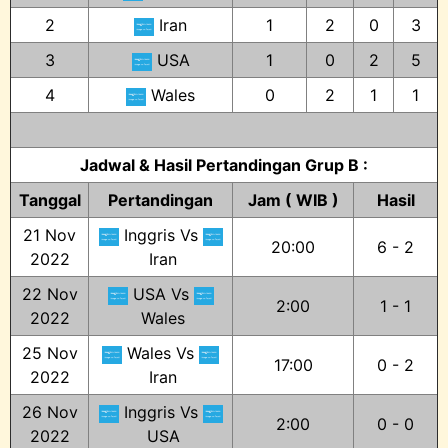
2
Iran
1
2
0
3
3
USA
1
0
2
5
4
Wales
0
2
1
1
Jadwal & Hasil Pertandingan Grup B :
Tanggal
Pertandingan
Jam ( WIB )
Hasil
21 Nov
Inggris Vs
20:00
6 - 2
2022
Iran
22 Nov
USA Vs
2:00
1 - 1
2022
Wales
25 Nov
Wales Vs
17:00
0 - 2
2022
Iran
26 Nov
Inggris Vs
2:00
0 - 0
2022
USA