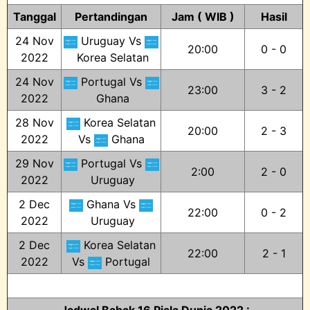
Tanggal
Pertandingan
Jam ( WIB )
Hasil
24 Nov
Uruguay Vs
20:00
0 - 0
2022
Korea Selatan
24 Nov
Portugal Vs
23:00
3 - 2
2022
Ghana
28 Nov
Korea Selatan
20:00
2 - 3
2022
Vs
Ghana
29 Nov
Portugal Vs
2:00
2 - 0
2022
Uruguay
2 Dec
Ghana Vs
22:00
0 - 2
2022
Uruguay
2 Dec
Korea Selatan
22:00
2 - 1
2022
Vs
Portugal