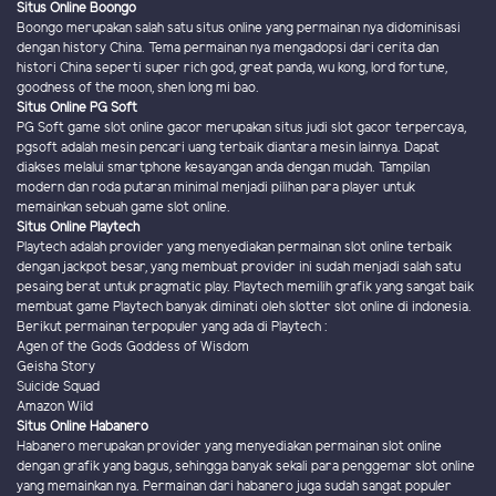
Situs Online Boongo
Boongo merupakan salah satu situs online yang permainan nya didominisasi
dengan history China. Tema permainan nya mengadopsi dari cerita dan
histori China seperti super rich god, great panda, wu kong, lord fortune,
goodness of the moon, shen long mi bao.
Situs Online PG Soft
PG Soft game slot online gacor merupakan situs judi slot gacor terpercaya,
pgsoft adalah mesin pencari uang terbaik diantara mesin lainnya. Dapat
diakses melalui smartphone kesayangan anda dengan mudah. Tampilan
modern dan roda putaran minimal menjadi pilihan para player untuk
memainkan sebuah game slot online.
Situs Online Playtech
Playtech adalah provider yang menyediakan permainan slot online terbaik
dengan jackpot besar, yang membuat provider ini sudah menjadi salah satu
pesaing berat untuk pragmatic play. Playtech memilih grafik yang sangat baik
membuat game Playtech banyak diminati oleh slotter slot online di indonesia.
Berikut permainan terpopuler yang ada di Playtech :
Agen of the Gods Goddess of Wisdom
Geisha Story
Suicide Squad
Amazon Wild
Situs Online Habanero
Habanero merupakan provider yang menyediakan permainan slot online
dengan grafik yang bagus, sehingga banyak sekali para penggemar slot online
yang memainkan nya. Permainan dari habanero juga sudah sangat populer