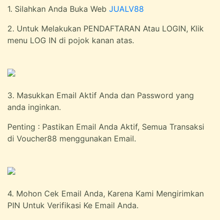
1. Silahkan Anda Buka Web
JUALV88
2. Untuk Melakukan PENDAFTARAN Atau LOGIN, Klik
menu LOG IN di pojok kanan atas.
3. Masukkan Email Aktif Anda dan Password yang
anda inginkan.
Penting : Pastikan Email Anda Aktif, Semua Transaksi
di Voucher88 menggunakan Email.
4. Mohon Cek Email Anda, Karena Kami Mengirimkan
PIN Untuk Verifikasi Ke Email Anda.