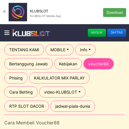
×
KLUBSLOT
Download
KLUBSLOT Mobile App
MASUK
DAFTAR
TENTANG KAMI
MOBILE
Info
Bertanggung Jawab
Kebijakan
voucher88
Phising
KALKULATOR MIX PARLAY
Cara Betting
video-KLUBSLOT
RTP SLOT GACOR
jadwal-piala-dunia
Cara Membeli Voucher88