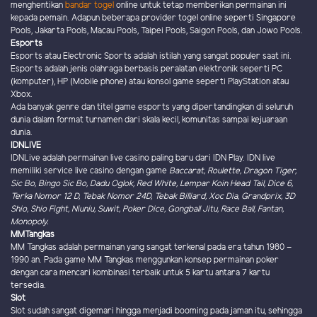
menghentikan
bandar togel
online untuk tetap memberikan permainan ini
kepada pemain. Adapun beberapa provider togel online seperti Singapore
Pools, Jakarta Pools, Macau Pools, Taipei Pools, Saigon Pools, dan Jowo Pools.
Esports
Esports atau Electronic Sports adalah istilah yang sangat populer saat ini.
Esports adalah jenis olahraga berbasis peralatan elektronik seperti PC
(komputer), HP (Mobile phone) atau konsol game seperti PlayStation atau
Xbox.
Ada banyak genre dan titel game esports yang dipertandingkan di seluruh
dunia dalam format turnamen dari skala kecil, komunitas sampai kejuaraan
dunia.
IDNLIVE
IDNLive adalah permainan live casino paling baru dari IDN Play. IDN live
memiliki service live casino dengan game
Baccarat, Roulette, Dragon Tiger,
Sic Bo, Bingo Sic Bo, Dadu Oglok, Red White, Lempar Koin Head Tail, Dice 6,
Terka Nomor 12 D, Tebak Nomor 24D, Tebak Billiard, Xoc Dia, Grandprix, 3D
Shio, Shio Fight, Niuniu, Suwit, Poker Dice, Gongball Jitu, Race Ball, Fantan,
Monopoly.
MMTangkas
MM Tangkas adalah permainan yang sangat terkenal pada era tahun 1980 –
1990 an. Pada game MM Tangkas menggunkan konsep permainan poker
dengan cara mencari kombinasi terbaik untuk 5 kartu antara 7 kartu
tersedia.
Slot
Slot sudah sangat digemari hingga menjadi booming pada jaman itu, sehingga