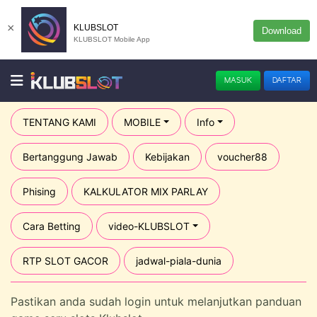
×
KLUBSLOT
Download
KLUBSLOT Mobile App
MASUK
DAFTAR
TENTANG KAMI
MOBILE
Info
Bertanggung Jawab
Kebijakan
voucher88
Phising
KALKULATOR MIX PARLAY
Cara Betting
video-KLUBSLOT
RTP SLOT GACOR
jadwal-piala-dunia
Pastikan anda sudah login untuk melanjutkan panduan