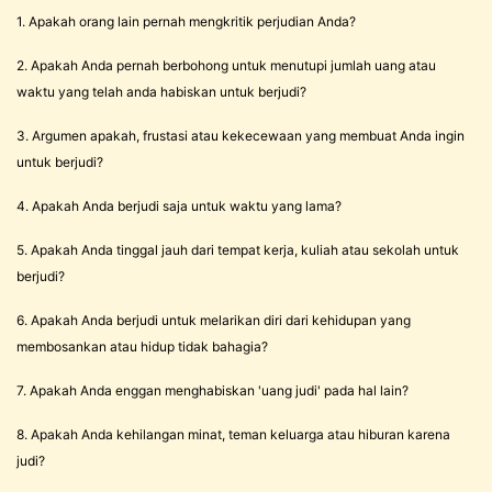
1. Apakah orang lain pernah mengkritik perjudian Anda?
2. Apakah Anda pernah berbohong untuk menutupi jumlah uang atau
waktu yang telah anda habiskan untuk berjudi?
3. Argumen apakah, frustasi atau kekecewaan yang membuat Anda ingin
untuk berjudi?
4. Apakah Anda berjudi saja untuk waktu yang lama?
5. Apakah Anda tinggal jauh dari tempat kerja, kuliah atau sekolah untuk
berjudi?
6. Apakah Anda berjudi untuk melarikan diri dari kehidupan yang
membosankan atau hidup tidak bahagia?
7. Apakah Anda enggan menghabiskan 'uang judi' pada hal lain?
8. Apakah Anda kehilangan minat, teman keluarga atau hiburan karena
judi?