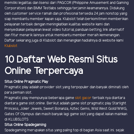
memiliki legalitas dan lisensi dari PAGCOR (Philippine Amusement and Gaming
Corporation) dan BMM Testlabs sehingga terjamin keamanannya. Didukung
oleh customer service ramah dan profesional tersedia 24 jam nonstop yang
siap membantu member kapan saja. Klubslot telah berkomitmen memberikan
pelayanan terbaik dengan meningkatkan kualitas website kami dan
menyediakan pelayanan lewat video tutorial, panduan betting, link alternatif
dan fitur menarik lainnya untuk membantu member meraih kemenangan.
Daftar sekarang juga di Klubslot dan menangkan hadiahnya di website kami
Klubslot
10 Daftar Web Resmi Situs
Online Terpercaya
Situs Online Pragmatic Play
Pragmatic play adalah provider slot yang terpopuler dan banyak diminati oleh
para pemain slot.
Pragmatic play mempunyai beberapa game
slot gacor
terbaik nya diantara
diantara game slot online. Berikut adalah game slot pragmatic play Starlight
Princess, Joker Jewels, Sweet Bonanza, Aztec Gems, Wild West Gold/WWG,
Gates Of Olympus dan masih banyak lagi game slot yang dapat kalian mainkan
di KLUBSLOTS
Situs Online Spadegaming
Spadegaming merupakan situs yang paling top di bagian Asia saat ini. sejak