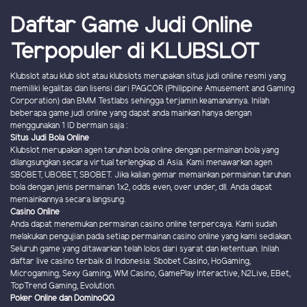
Daftar Game Judi Online
Terpopuler di KLUBSLOT
Klubslot atau klub slot atau klubslots merupakan situs judi online resmi yang
memiliki legalitas dan lisensi dari PAGCOR (Philippine Amusement and Gaming
Corporation) dan BMM Testlabs sehingga terjamin keamanannya. Inilah
beberapa game judi online yang dapat anda mainkan hanya dengan
menggunakan 1 ID bermain saja :
Situs Judi Bola Online
Klubslot merupakan agen taruhan bola online dengan permainan bola yang
dilangsungkan secara virtual terlengkap di Asia. Kami menawarkan agen
SBOBET, UBOBET, SBOBET. Jika kalian gemar memainkan permainan taruhan
bola dengan jenis permainan 1x2, odds even, over under, dll. Anda dapat
memainkannya secara langsung.
Casino Online
Anda dapat menemukan permainan casino online terpercaya. Kami sudah
melakukan pengujian pada setiap permainan casino online yang kami sediakan.
Seluruh game yang ditawarkan telah lolos dari syarat dan ketentuan. Inilah
daftar live casino terbaik di Indonesia: Sbobet Casino, HoGaming,
Microgaming, Sexy Gaming, WM Casino, GamePlay Interactive, N2Live, EBet,
TopTrend Gaming, Evolution.
Poker Online dan DominoQQ