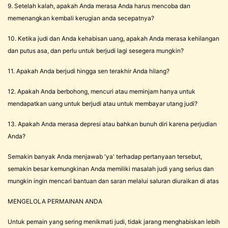
9. Setelah kalah, apakah Anda merasa Anda harus mencoba dan
memenangkan kembali kerugian anda secepatnya?
10. Ketika judi dan Anda kehabisan uang, apakah Anda merasa kehilangan
dan putus asa, dan perlu untuk berjudi lagi sesegera mungkin?
11. Apakah Anda berjudi hingga sen terakhir Anda hilang?
12. Apakah Anda berbohong, mencuri atau meminjam hanya untuk
mendapatkan uang untuk berjudi atau untuk membayar utang judi?
13. Apakah Anda merasa depresi atau bahkan bunuh diri karena perjudian
Anda?
Semakin banyak Anda menjawab 'ya' terhadap pertanyaan tersebut,
semakin besar kemungkinan Anda memiliki masalah judi yang serius dan
mungkin ingin mencari bantuan dan saran melalui saluran diuraikan di atas
MENGELOLA PERMAINAN ANDA
Untuk pemain yang sering menikmati judi, tidak jarang menghabiskan lebih