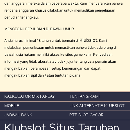
dari anggaran mereka dalam beberapa waktu. Kami menyarankan bahwa
rencana anggaran khusus dilakukan untuk memastikan pengeluaran
perjudian terjangkau.
MENCEGAH PERJUDIAN DI BAWAH UMUR
Klubslot
Anda harus minimal 18 tahun untuk bermain di
. Kami
melakukan pemeriksaan untuk memastikan bahwa tidak ada orang di
bawah usia hukum memiliki akses ke situs game kami. Penyediaan
informasi yang tidak akurat atau tidak jujur tentang usia pemain akan
mengakibatkan perampasan setiap kemenangan dan dapat
mengakibatkan sipil dan / atau tuntutan pidana.
KALKULATOR MIX PARLAY
TENTANG KAMI
MOBILE
LINK ALTERNATIF KLUBSLOT
JADWAL BANK
RTP SLOT GACOR
Klubslot Situs Taruhan