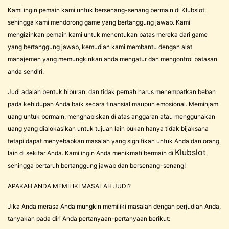
Kami ingin pemain kami untuk bersenang-senang bermain di Klubslot,
sehingga kami mendorong game yang bertanggung jawab. Kami
mengizinkan pemain kami untuk menentukan batas mereka dari game
yang bertanggung jawab, kemudian kami membantu dengan alat
manajemen yang memungkinkan anda mengatur dan mengontrol batasan
anda sendiri.
Judi adalah bentuk hiburan, dan tidak pernah harus menempatkan beban
pada kehidupan Anda baik secara finansial maupun emosional. Meminjam
uang untuk bermain, menghabiskan di atas anggaran atau menggunakan
uang yang dialokasikan untuk tujuan lain bukan hanya tidak bijaksana
tetapi dapat menyebabkan masalah yang signifikan untuk Anda dan orang
Klubslot
lain di sekitar Anda. Kami ingin Anda menikmati bermain di
,
sehingga bertaruh bertanggung jawab dan bersenang-senang!
APAKAH ANDA MEMILIKI MASALAH JUDI?
Jika Anda merasa Anda mungkin memiliki masalah dengan perjudian Anda,
tanyakan pada diri Anda pertanyaan-pertanyaan berikut: